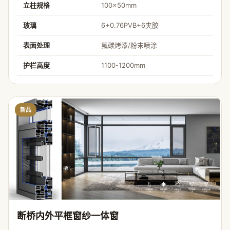
立柱规格
100×50mm
玻璃
6+0.76PVB+6夹胶
表面处理
氟碳烤漆/粉末喷涂
护栏高度
1100-1200mm
新品
断桥内外平框窗纱一体窗