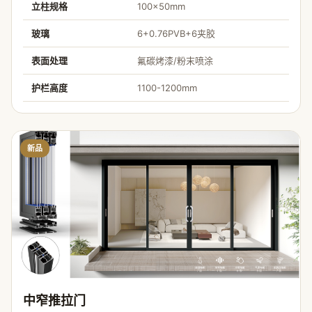
立柱规格
100×50mm
玻璃
6+0.76PVB+6夹胶
表面处理
氟碳烤漆/粉末喷涂
护栏高度
1100-1200mm
新品
中窄推拉门