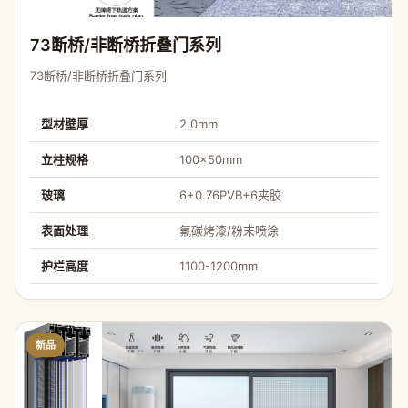
73断桥/非断桥折叠门系列
73断桥/非断桥折叠门系列
型材壁厚
2.0mm
立柱规格
100×50mm
玻璃
6+0.76PVB+6夹胶
表面处理
氟碳烤漆/粉末喷涂
护栏高度
1100-1200mm
新品