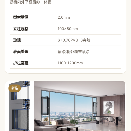
断桥内外平框窗纱一体窗
型材壁厚
2.0mm
立柱规格
100×50mm
玻璃
6+0.76PVB+6夹胶
表面处理
氟碳烤漆/粉末喷涂
护栏高度
1100-1200mm
新品