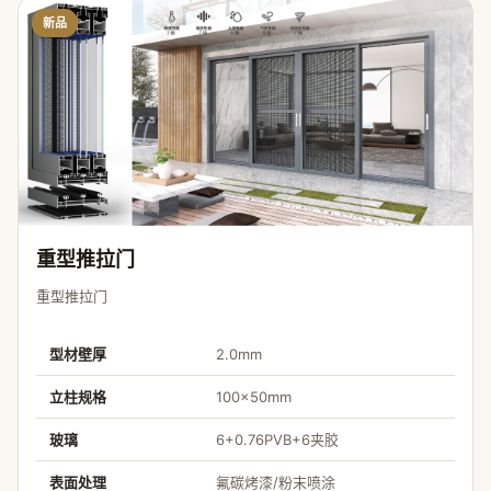
新品
重型推拉门
重型推拉门
型材壁厚
2.0mm
立柱规格
100×50mm
玻璃
6+0.76PVB+6夹胶
表面处理
氟碳烤漆/粉末喷涂