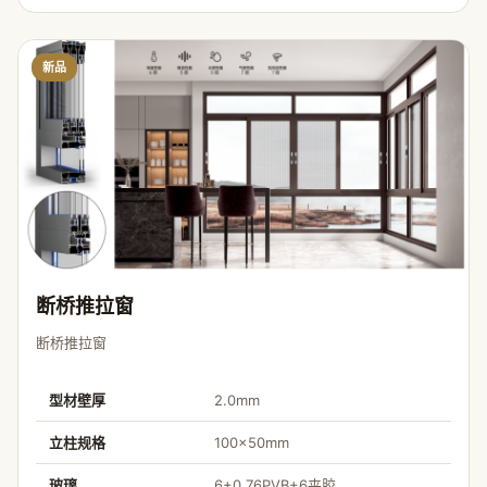
新品
断桥推拉窗
断桥推拉窗
型材壁厚
2.0mm
立柱规格
100×50mm
玻璃
6+0.76PVB+6夹胶