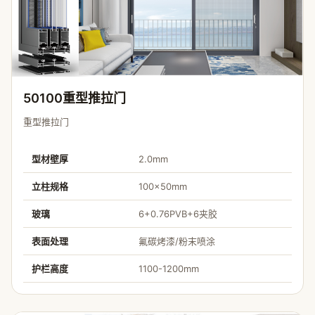
50100重型推拉门
重型推拉门
型材壁厚
2.0mm
立柱规格
100×50mm
玻璃
6+0.76PVB+6夹胶
表面处理
氟碳烤漆/粉末喷涂
护栏高度
1100-1200mm