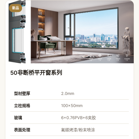
新品
50非断桥平开窗系列
型材壁厚
2.0mm
立柱规格
100×50mm
玻璃
6+0.76PVB+6夹胶
表面处理
氟碳烤漆/粉末喷涂