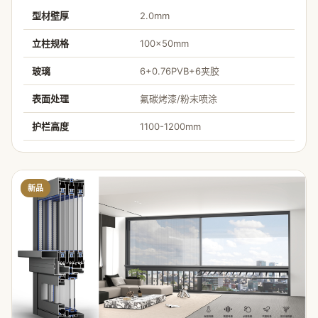
型材壁厚
2.0mm
立柱规格
100×50mm
玻璃
6+0.76PVB+6夹胶
表面处理
氟碳烤漆/粉末喷涂
护栏高度
1100-1200mm
新品