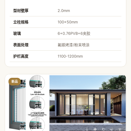
型材壁厚
2.0mm
立柱规格
100×50mm
玻璃
6+0.76PVB+6夹胶
表面处理
氟碳烤漆/粉末喷涂
护栏高度
1100-1200mm
新品