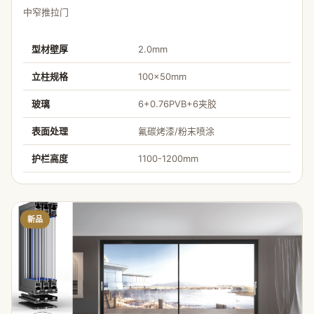
中窄推拉门
型材壁厚
2.0mm
立柱规格
100×50mm
玻璃
6+0.76PVB+6夹胶
表面处理
氟碳烤漆/粉末喷涂
护栏高度
1100-1200mm
新品