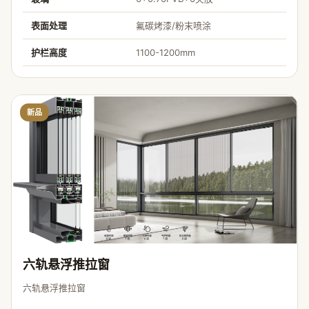
表面处理
氟碳烤漆/粉末喷涂
护栏高度
1100-1200mm
新品
六轨悬浮推拉窗
六轨悬浮推拉窗