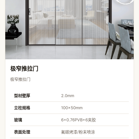
极窄推拉门
极窄推拉门
型材壁厚
2.0mm
立柱规格
100×50mm
玻璃
6+0.76PVB+6夹胶
表面处理
氟碳烤漆/粉末喷涂