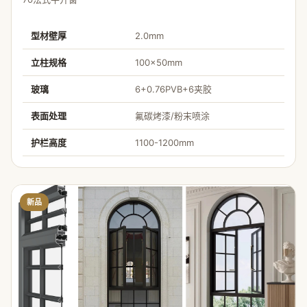
型材壁厚
2.0mm
立柱规格
100×50mm
玻璃
6+0.76PVB+6夹胶
表面处理
氟碳烤漆/粉末喷涂
护栏高度
1100-1200mm
新品