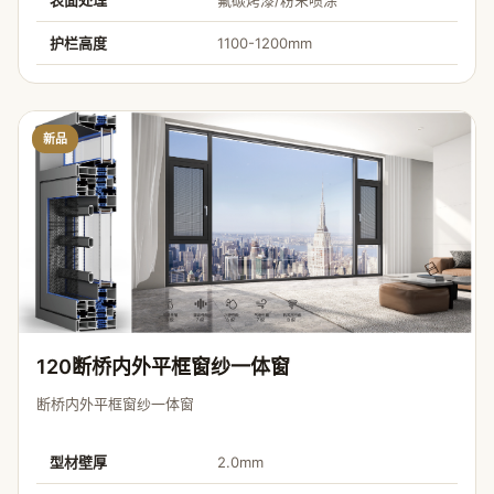
表面处理
氟碳烤漆/粉末喷涂
护栏高度
1100-1200mm
新品
120断桥内外平框窗纱一体窗
断桥内外平框窗纱一体窗
型材壁厚
2.0mm