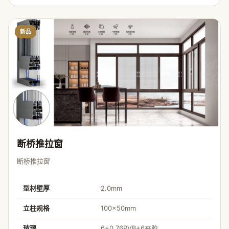
新品
断桥推拉窗
断桥推拉窗
型材壁厚
2.0mm
立柱规格
100×50mm
玻璃
6+0.76PVB+6夹胶