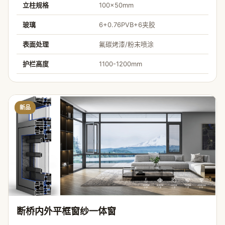
立柱规格
100×50mm
玻璃
6+0.76PVB+6夹胶
表面处理
氟碳烤漆/粉末喷涂
护栏高度
1100-1200mm
新品
断桥内外平框窗纱一体窗