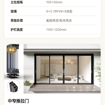
立柱规格
100×50mm
玻璃
6+0.76PVB+6夹胶
表面处理
氟碳烤漆/粉末喷涂
护栏高度
1100-1200mm
新品
中窄推拉门