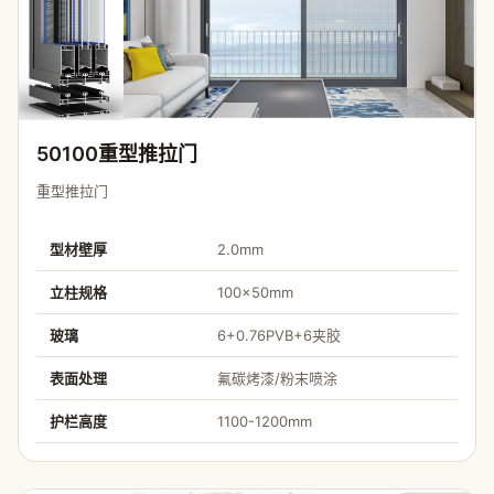
50100重型推拉门
重型推拉门
型材壁厚
2.0mm
立柱规格
100×50mm
玻璃
6+0.76PVB+6夹胶
表面处理
氟碳烤漆/粉末喷涂
护栏高度
1100-1200mm