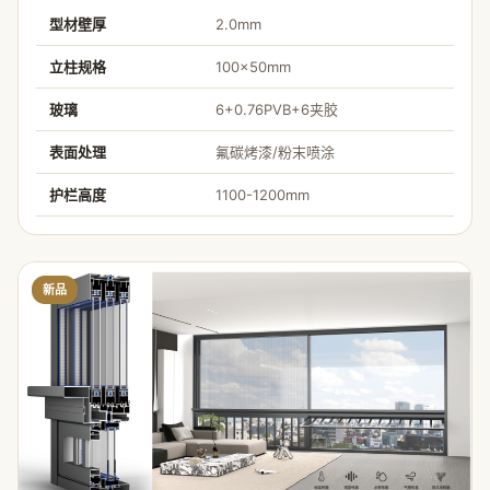
型材壁厚
2.0mm
立柱规格
100×50mm
玻璃
6+0.76PVB+6夹胶
表面处理
氟碳烤漆/粉末喷涂
护栏高度
1100-1200mm
新品