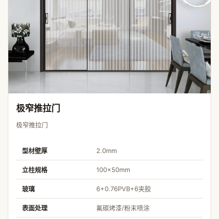
极窄推拉门
极窄推拉门
型材壁厚
2.0mm
立柱规格
100×50mm
玻璃
6+0.76PVB+6夹胶
表面处理
氟碳烤漆/粉末喷涂