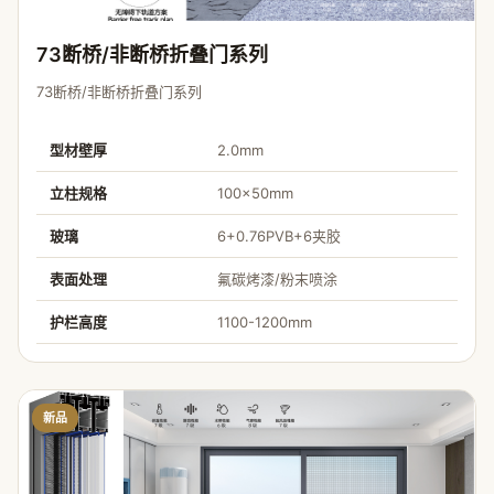
73断桥/非断桥折叠门系列
73断桥/非断桥折叠门系列
型材壁厚
2.0mm
立柱规格
100×50mm
玻璃
6+0.76PVB+6夹胶
表面处理
氟碳烤漆/粉末喷涂
护栏高度
1100-1200mm
新品