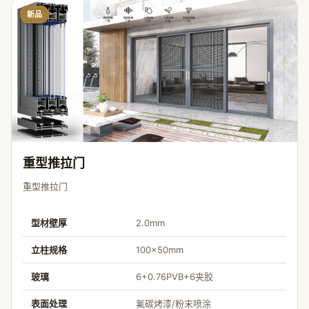
新品
重型推拉门
重型推拉门
型材壁厚
2.0mm
立柱规格
100×50mm
玻璃
6+0.76PVB+6夹胶
表面处理
氟碳烤漆/粉末喷涂