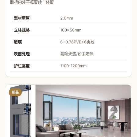
断桥内外平框窗纱一体窗
型材壁厚
2.0mm
立柱规格
100×50mm
玻璃
6+0.76PVB+6夹胶
表面处理
氟碳烤漆/粉末喷涂
护栏高度
1100-1200mm
新品