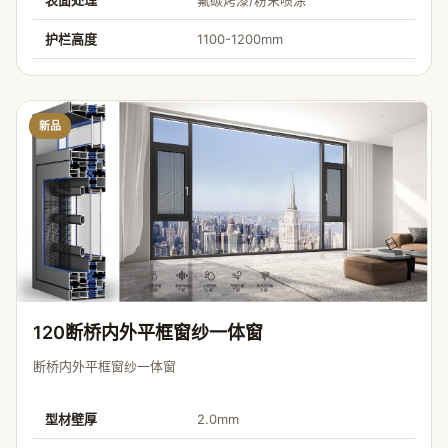
表面处理
氟碳烤漆/粉末喷涂
护栏高度
1100-1200mm
新品
120断桥内外平框窗纱一体窗
断桥内外平框窗纱一体窗
型材壁厚
2.0mm