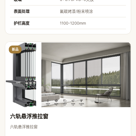
表面处理
氟碳烤漆/粉末喷涂
护栏高度
1100-1200mm
新品
六轨悬浮推拉窗
六轨悬浮推拉窗