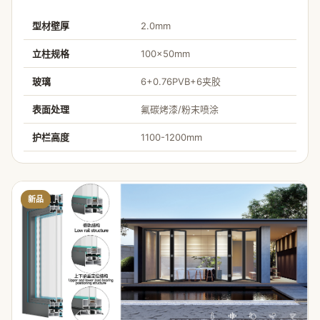
型材壁厚
2.0mm
立柱规格
100×50mm
玻璃
6+0.76PVB+6夹胶
表面处理
氟碳烤漆/粉末喷涂
护栏高度
1100-1200mm
新品