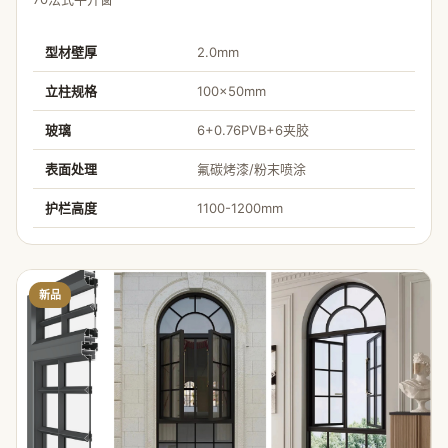
型材壁厚
2.0mm
立柱规格
100×50mm
玻璃
6+0.76PVB+6夹胶
表面处理
氟碳烤漆/粉末喷涂
护栏高度
1100-1200mm
新品