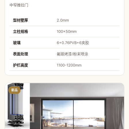
中窄推拉门
型材壁厚
2.0mm
立柱规格
100×50mm
玻璃
6+0.76PVB+6夹胶
表面处理
氟碳烤漆/粉末喷涂
护栏高度
1100-1200mm
新品