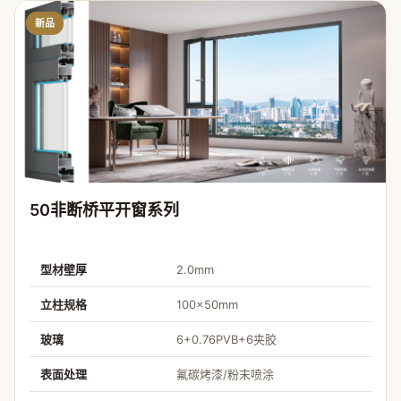
新品
50非断桥平开窗系列
型材壁厚
2.0mm
立柱规格
100×50mm
玻璃
6+0.76PVB+6夹胶
表面处理
氟碳烤漆/粉末喷涂